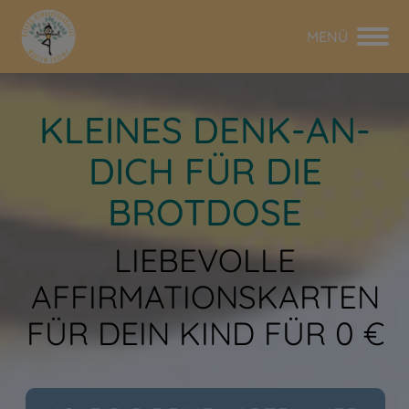
MENÜ
KLEINES DENK-AN-
DICH FÜR DIE
BROTDOSE
LIEBEVOLLE
AFFIRMATIONSKARTEN
FÜR DEIN KIND FÜR 0 €